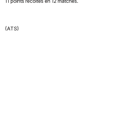
11 points récoltés en 12 matches.
(ATS)