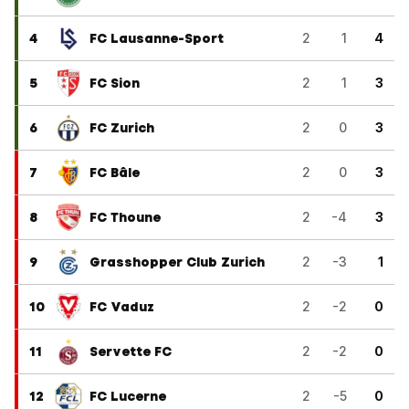
4
FC Lausanne-Sport
2
1
4
5
FC Sion
2
1
3
6
FC Zurich
2
0
3
7
FC Bâle
2
0
3
8
FC Thoune
2
-4
3
9
Grasshopper Club Zurich
2
-3
1
10
FC Vaduz
2
-2
0
11
Servette FC
2
-2
0
12
FC Lucerne
2
-5
0