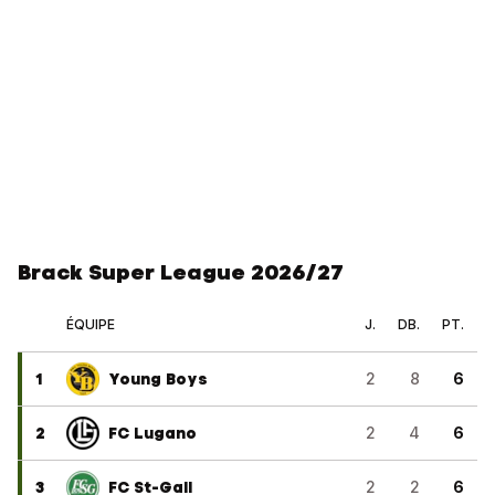
Brack Super League 2026/27
ÉQUIPE
J.
DB.
PT.
1
Young Boys
2
8
6
2
FC Lugano
2
4
6
3
FC St-Gall
2
2
6