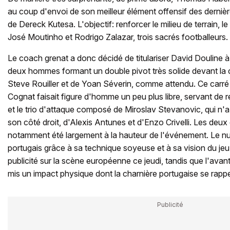
au coup d'envoi de son meilleur élément offensif des derniè
de Dereck Kutesa. L'objectif: renforcer le milieu de terrain, 
José Moutinho et Rodrigo Zalazar, trois sacrés footballeurs.
Le coach grenat a donc décidé de titulariser David Douline 
deux hommes formant un double pivot très solide devant la
Steve Rouiller et de Yoan Séverin, comme attendu. Ce carré a
Cognat faisait figure d'homme un peu plus libre, servant de r
et le trio d'attaque composé de Miroslav Stevanovic, qui n'a
son côté droit, d'Alexis Antunes et d'Enzo Crivelli. Les deux 
notamment été largement à la hauteur de l'événement. Le nu
portugais grâce à sa technique soyeuse et à sa vision du jeu,
publicité sur la scène européenne ce jeudi, tandis que l'ava
mis un impact physique dont la charnière portugaise se rappell