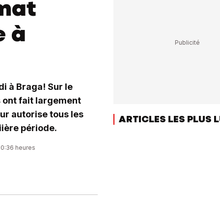
rmat
e à
i à Braga! Sur le
s ont fait largement
ur autorise tous les
ARTICLES LES PLUS 
iière période.
00:36 heures