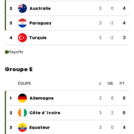
2
Australie
3
0
4
3
Paraguay
3
-2
4
4
Turquie
3
-2
3
Playoffs
Groupe E
ÉQUIPE
J.
DB.
PT.
1
Allemagne
3
6
6
2
Côte d´Ivoire
3
2
6
3
Equateur
3
0
4