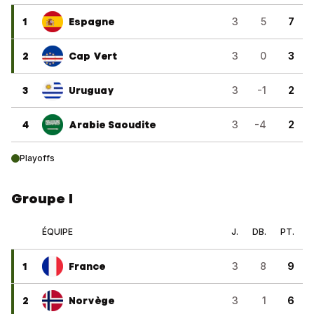
1
Espagne
3
5
7
2
Cap Vert
3
0
3
3
Uruguay
3
-1
2
4
Arabie Saoudite
3
-4
2
Playoffs
Groupe I
ÉQUIPE
J.
DB.
PT.
1
France
3
8
9
2
Norvège
3
1
6