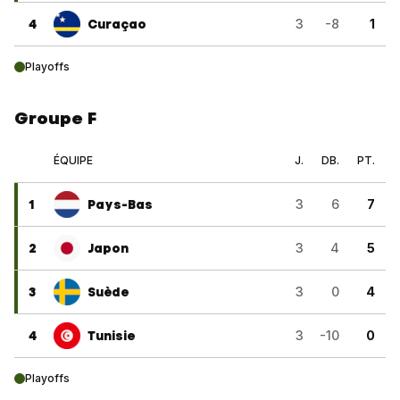
4
Curaçao
3
-8
1
Playoffs
Groupe F
ÉQUIPE
J.
DB.
PT.
1
Pays-Bas
3
6
7
2
Japon
3
4
5
3
Suède
3
0
4
4
Tunisie
3
-10
0
Playoffs