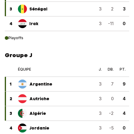
3
Sénégal
3
2
3
4
Irak
3
-11
0
Playoffs
Groupe J
ÉQUIPE
J.
DB.
PT.
1
Argentine
3
7
9
2
Autriche
3
0
4
3
Algérie
3
-2
4
4
Jordanie
3
-5
0