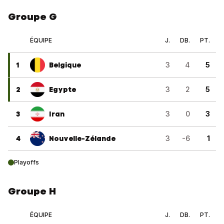
Groupe G
ÉQUIPE
J.
DB.
PT.
1
Belgique
3
4
5
2
Egypte
3
2
5
3
Iran
3
0
3
4
Nouvelle-Zélande
3
-6
1
Playoffs
Groupe H
ÉQUIPE
J.
DB.
PT.