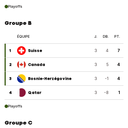
Playoffs
Groupe B
ÉQUIPE
J.
DB.
PT.
1
Suisse
3
4
7
2
Canada
3
5
4
3
Bosnie-Herzégovine
3
-1
4
4
Qatar
3
-8
1
Playoffs
Groupe C