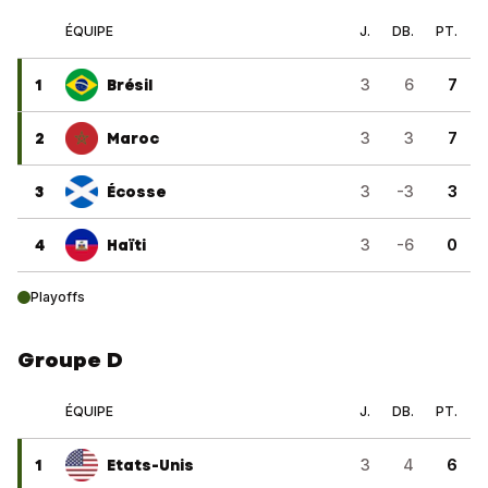
ÉQUIPE
J.
DB.
PT.
1
Brésil
3
6
7
2
Maroc
3
3
7
3
Écosse
3
-3
3
4
Haïti
3
-6
0
Playoffs
Groupe D
ÉQUIPE
J.
DB.
PT.
1
Etats-Unis
3
4
6