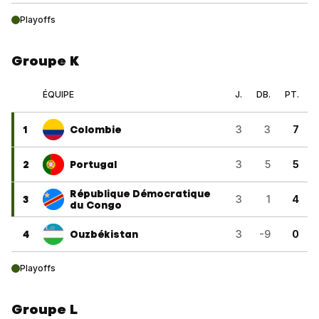
Playoffs
Groupe K
ÉQUIPE
J.
DB.
PT.
1
Colombie
3
3
7
2
Portugal
3
5
5
République Démocratique
3
3
1
4
du Congo
4
Ouzbékistan
3
-9
0
Playoffs
Groupe L