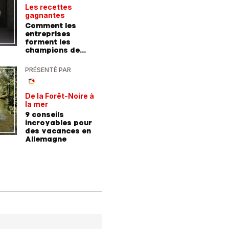
Les recettes
Le point 
gagnantes
expert
Comment les
Peut-on 
entreprises
randonn
forment les
baskets
champions de
demain
PRÉSENTÉ PAR
PRÉSENTÉ
De la Forêt-Noire à
Vivre plu
la mer
sainemen
qu'avale
9 conseils
Comment
médicam
incroyables pour
coaching
des vacances en
contre l
Allemagne
l'hyperte
diabète