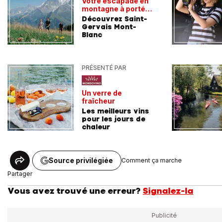
Votre escapade en
montagne à portée
de train
Découvrez Saint-
Gervais Mont-
Blanc
PRÉSENTÉ PAR
Un verre de
fraîcheur
Les meilleurs vins
pour les jours de
chaleur
Source privilégiée
Comment ça marche
Partager
Vous avez trouvé une erreur?
Signalez-la