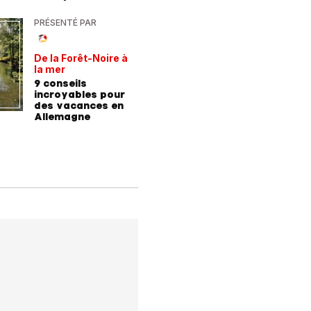
demain
PRÉSENTÉ PAR
PRÉSENTÉ
De la Forêt-Noire à
Vivre plu
la mer
sainemen
qu'avale
9 conseils
Comment
médicam
incroyables pour
coaching
des vacances en
contre l
Allemagne
l'hyperte
diabète