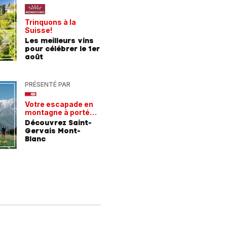
Trinquons à la
Un verre 
Suisse!
fraîcheur
Les meilleurs vins
Les meil
pour célébrer le 1er
pour les
août
chaleur
PRÉSENTÉ PAR
PRÉSENTÉ
Votre escapade en
Les rece
montagne à portée
gagnant
de train
Découvrez Saint-
Comment
Gervais Mont-
entrepri
Blanc
forment 
champio
demain