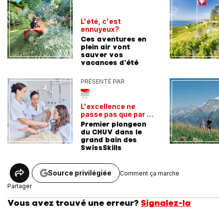
L'été, c'est
ennuyeux?
Ces aventures en
plein air vont
sauver vos
vacances d'été
PRÉSENTÉ PAR
L'excellence ne
passe pas que par la
voie académique
Premier plongeon
du CHUV dans le
grand bain des
SwissSkills
Source privilégiée
Comment ça marche
Partager
Vous avez trouvé une erreur?
Signalez-la