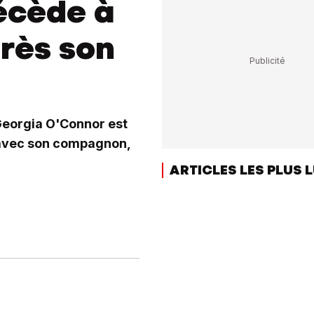
écède à
près son
Georgia O'Connor est
e avec son compagnon,
ARTICLES LES PLUS 