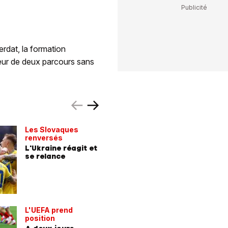
rdat, la formation
teur de deux parcours sans
Les Slovaques
23 titula
renversés
suite
L'Ukraine réagit et
Ricardo 
se relance
va-t-il 
écrire l'
L'UEFA prend
position