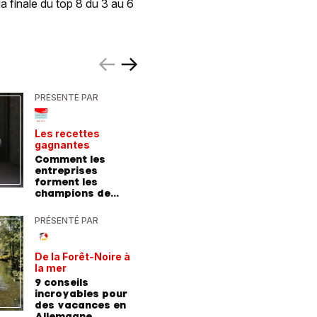
a finale du top 8 du 3 au 6
PRÉSENTÉ PAR
PRÉSENTÉ
Les recettes
Le point 
gagnantes
expert
Comment les
Peut-on 
entreprises
randonn
forment les
baskets
champions de
demain
PRÉSENTÉ PAR
PRÉSENTÉ
De la Forêt-Noire à
Vivre plu
la mer
sainemen
qu'avale
9 conseils
Comment
médicam
incroyables pour
coaching
des vacances en
contre l
Allemagne
l'hyperte