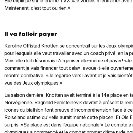
Elle explique sur la chaîne TV2: «Je voulais m’entraîner avec
Maintenant, c’est tout ou rien.»
Il va falloir payer
Karoline Offistad Knotten se concentrait sur les Jeux olymp
pour lesquels elle veut travailler avec un coach privé, en l
Mais elle doit désormais s’organiser elle-même et payer! «Je
comment je vais financer tout cela», avoue-t-elle ouvertemen
montre combative: «Je regarde vers l’avant et je vais bien
vue des Jeux olympiques.»
La saison dernière, Knotten avait terminé à la 14e place en 
Norvégienne. Ragnhild Femsteinevik devrait à présent la rem
icônes du biathlon font preuve d’incompréhension face à cet
Roiseland estime qu'«elle aurait mérité cette place». Et Ole E
surpris: «Sa place est dans l’équipe nationale!» Le compte à
olympiques a commencé et le combat promet d’être rude pou