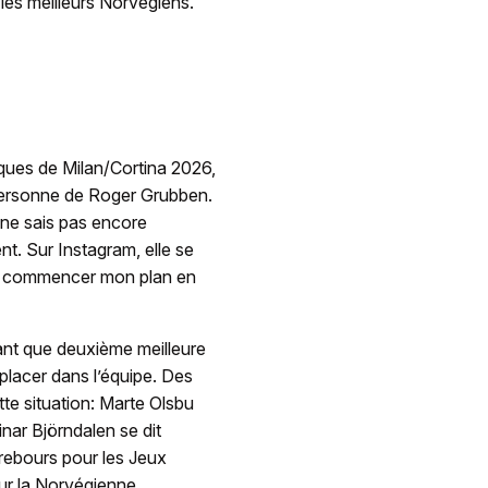
 les meilleurs Norvégiens.
iques de Milan/Cortina 2026,
a personne de Roger Grubben.
 ne sais pas encore
t. Sur Instagram, elle se
tôt commencer mon plan en
tant que deuxième meilleure
placer dans l’équipe. Des
te situation: Marte Olsbu
inar Björndalen se dit
 rebours pour les Jeux
r la Norvégienne.