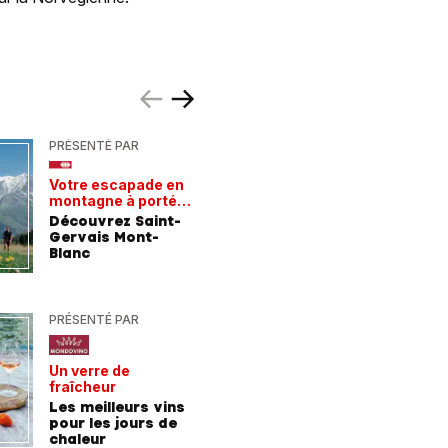
PRÉSENTÉ PAR
PRÉSENTÉ
Votre escapade en
Les rece
montagne à portée
gagnant
de train
Découvrez Saint-
Comment
Gervais Mont-
entrepri
Blanc
forment 
champio
demain
PRÉSENTÉ PAR
PRÉSENTÉ
Un verre de
De la For
fraîcheur
la mer
Les meilleurs vins
9 consei
pour les jours de
incroyab
chaleur
des vac