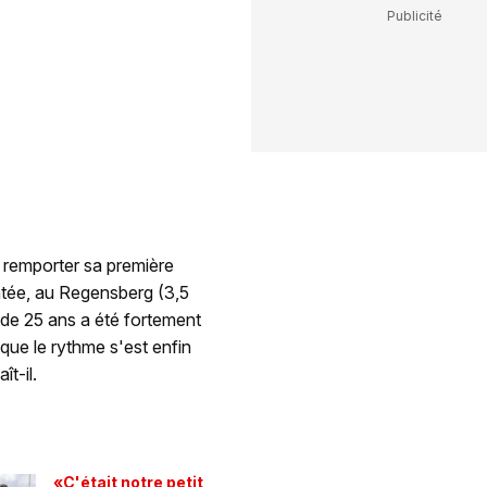
 remporter sa première
ntée, au Regensberg (3,5
 de 25 ans a été fortement
sque le rythme s'est enfin
t-il.
«C'était notre petit