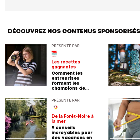
DÉCOUVREZ NOS CONTENUS SPONSORISÉS
PRÉSENTÉ PAR
Les recettes
gagnantes
Comment les
entreprises
forment les
champions de
demain
PRÉSENTÉ PAR
De la Forêt-Noire à
la mer
9 conseils
incroyables pour
des vacances en