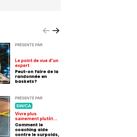
PRÉSENTÉ PAR
PRÉSENTÉ
Le point de vue d'un
Hausse d
expert
la téléph
Peut-on faire de la
Economi
randonnée en
changea
baskets?
d'abonn
PRÉSENTÉ PAR
PRÉSENTÉ
Vivre plus
Chroniqu
sainement plutôt
S’engage
qu'avaler des
Comment le
jeunes, 
médicaments
coaching aide
construi
contre le surpoids,