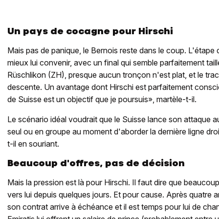
Un pays de cocagne pour Hirschi
Mais pas de panique, le Bernois reste dans le coup. L'étape d
mieux lui convenir, avec un final qui semble parfaitement taill
Rüschlikon (ZH), presque aucun tronçon n'est plat, et le trac
descente. Un avantage dont Hirschi est parfaitement consci
de Suisse est un objectif que je poursuis», martèle-t-il.
Le scénario idéal voudrait que le Suisse lance son attaque au 
seul ou en groupe au moment d'aborder la dernière ligne droi
t-il en souriant.
Beaucoup d'offres, pas de décision
Mais la pression est là pour Hirschi. Il faut dire que beaucou
vers lui depuis quelques jours. Et pour cause. Après quatre 
son contrat arrive à échéance et il est temps pour lui de chang
Emiratis lui offrent un salaire de prince (probablement entre 