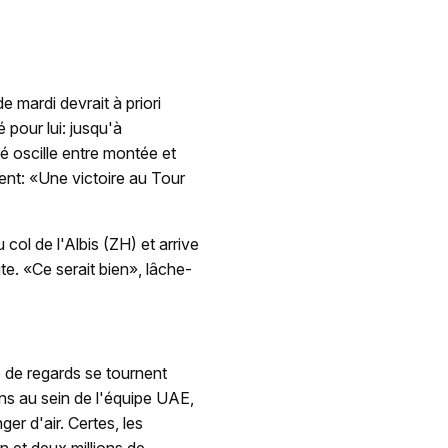
e mardi devrait à priori
é pour lui: jusqu'à
é oscille entre montée et
ent: «Une victoire au Tour
col de l'Albis (ZH) et arrive
te. «Ce serait bien», lâche-
p de regards se tournent
ans au sein de l'équipe UAE,
er d'air. Certes, les
un et deux millions de