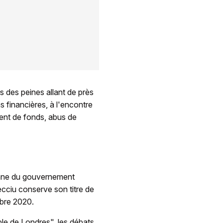
s des peines allant de près
s financières, à l'encontre
ent de fonds, abus de
rgane du gouvernement
ecciu conserve son titre de
mbre 2020.
ble de Londres", les débats