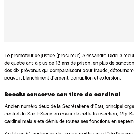
Le promoteur de justice (procureur) Alessandro Diddi a requi
de quatre ans à plus de 13 ans de prison, en plus de sanction
des dix prévenus qui comparaissent pour fraude, détournem
pouvoir, blanchiment d'argent, corruption et extorsion.
Becciu conserve son titre de cardinal
Ancien numéro deux de la Secrétairerie d'Etat, principal o
central du Saint-Siège au coeur de cette transaction, Mgr B
cardinal mais a été démis de toutes ses fonctions en septe
Au fil des 85 audiences de ce procès-fleuve dit "de l'immeu