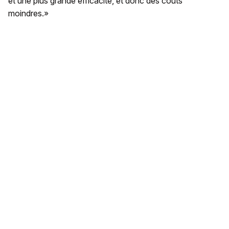
et une plus grande efficacité, et donc des coûts
moindres.»