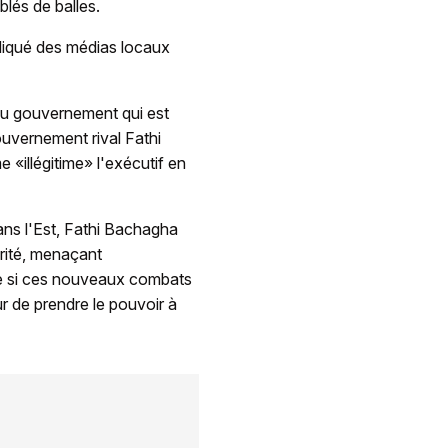
blés de balles.
diqué des médias locaux
 du gouvernement qui est
ouvernement rival Fathi
«illégitime» l'exécutif en
ans l'Est, Fathi Bachagha
orité, menaçant
ore si ces nouveaux combats
ur de prendre le pouvoir à