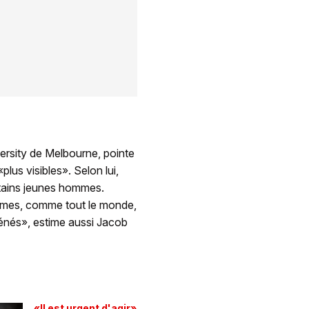
ersity de Melbourne, pointe
us visibles». Selon lui,
rtains jeunes hommes.
ommes, comme tout le monde,
iénés», estime aussi Jacob
«Il est urgent d'agir»