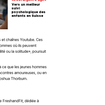
Vers un meilleur
suivi
psychologique des
enfants en Suisse
s et chaînes Youtube. Ces
hommes où ils peuvent
ité ou la solitude», poursuit
 à ce que les jeunes hommes
encontres amoureuses, ou en
 Joshua Thorburn.
be FreshandFit, dédiée à