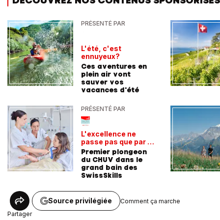
DÉCOUVREZ NOS CONTENUS SPONSORISÉS
PRÉSENTÉ PAR
L'été, c'est
ennuyeux?
Ces aventures en
plein air vont
sauver vos
vacances d'été
PRÉSENTÉ PAR
L'excellence ne
passe pas que par la
voie académique
Premier plongeon
du CHUV dans le
grand bain des
SwissSkills
Source privilégiée
Comment ça marche
Partager