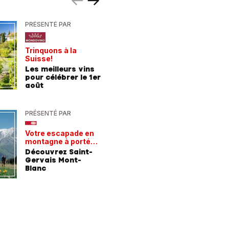
PRÉSENTÉ PAR
PRÉSENTÉ
Trinquons à la
Un verre 
Suisse!
fraîcheur
Les meilleurs vins
Les meil
pour célébrer le 1er
pour les
août
chaleur
PRÉSENTÉ PAR
PRÉSENTÉ
Votre escapade en
Les rece
montagne à portée
gagnant
de train
Découvrez Saint-
Comment
Gervais Mont-
entrepri
Blanc
forment 
champio
demain