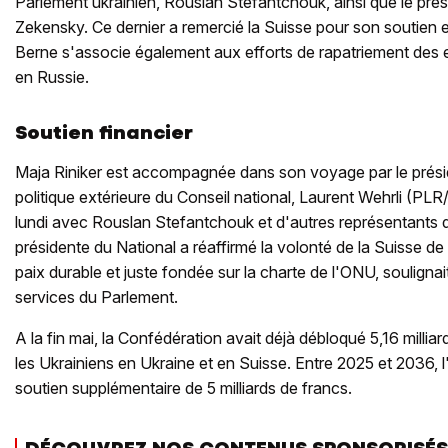
Parlement ukrainien, Rouslan Stefantchouk, ainsi que le pré
Zekensky. Ce dernier a remercié la Suisse pour son soutien e
Berne s'associe également aux efforts de rapatriement des 
en Russie.
Soutien financier
Maja Riniker est accompagnée dans son voyage par le prési
politique extérieure du Conseil national, Laurent Wehrli (PLR
lundi avec Rouslan Stefantchouk et d'autres représentants d
présidente du National a réaffirmé la volonté de la Suisse d
paix durable et juste fondée sur la charte de l'ONU, soulig
services du Parlement.
A la fin mai, la Confédération avait déjà débloqué 5,16 millia
les Ukrainiens en Ukraine et en Suisse. Entre 2025 et 2036, l
soutien supplémentaire de 5 milliards de francs.