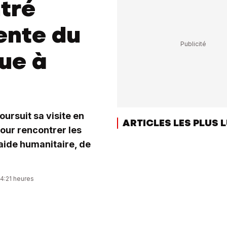
tré
ente du
due à
oursuit sa visite en
ARTICLES LES PLUS 
pour rencontrer les
'aide humanitaire, de
04:21 heures