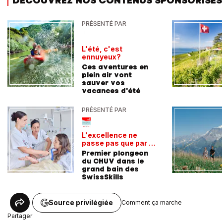
DÉCOUVREZ NOS CONTENUS SPONSORISÉS
PRÉSENTÉ PAR
L'été, c'est
ennuyeux?
Ces aventures en
plein air vont
sauver vos
vacances d'été
PRÉSENTÉ PAR
L'excellence ne
passe pas que par la
voie académique
Premier plongeon
du CHUV dans le
grand bain des
SwissSkills
Source privilégiée
Comment ça marche
Partager