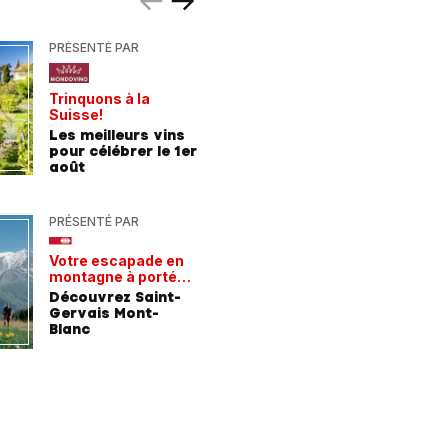
PRÉSENTÉ PAR
PRÉSENTÉ
Trinquons à la
Un verre 
Suisse!
fraîcheur
Les meilleurs vins
Les meil
pour célébrer le 1er
pour les
août
chaleur
PRÉSENTÉ PAR
PRÉSENTÉ
Votre escapade en
Les rece
montagne à portée
gagnant
de train
Découvrez Saint-
Comment
Gervais Mont-
entrepri
Blanc
forment 
champio
demain