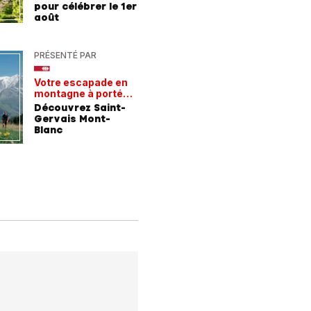
pour célébrer le 1er
pour les
août
chaleur
PRÉSENTÉ PAR
PRÉSENTÉ
Votre escapade en
Les rece
montagne à portée
gagnant
de train
Découvrez Saint-
Comment
Gervais Mont-
entrepri
Blanc
forment 
champio
demain