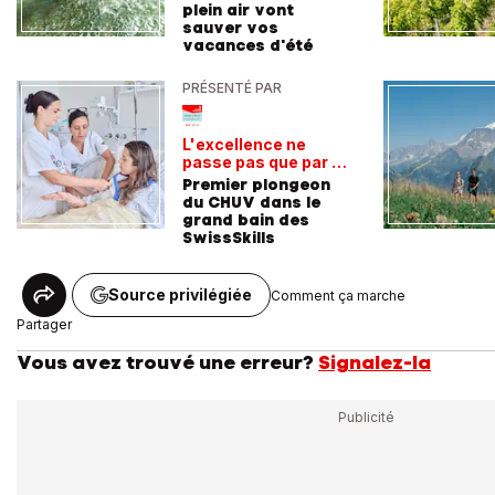
plein air vont
sauver vos
vacances d'été
PRÉSENTÉ PAR
L'excellence ne
passe pas que par la
voie académique
Premier plongeon
du CHUV dans le
grand bain des
SwissSkills
Source privilégiée
Comment ça marche
Partager
Vous avez trouvé une erreur?
Signalez-la