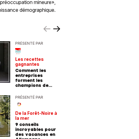
«préoccupation mineure»,
écroissance démographique.
PRÉSENTÉ PAR
PRÉSENTÉ
Les recettes
Le point 
gagnantes
expert
Comment les
Peut-on 
entreprises
randonn
forment les
baskets
champions de
demain
PRÉSENTÉ PAR
PRÉSENTÉ
De la Forêt-Noire à
Vivre plu
la mer
sainemen
qu'avale
9 conseils
Comment
médicam
incroyables pour
coaching
des vacances en
contre l