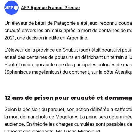
AFP Agence France-Presse
Un éleveur de bétail de Patagonie a été jeudi reconnu coupa
cruauté envers les animaux après la mort de centaines de 
2021, une décision inédite en Argentine.
L'éleveur de la province de Chubut (sud) était poursuivi pour 
et tué des centaines de poussins en défrichant un terrain à lu
Punta Tumbo, qui abrite une des principales colonies de ma
(Spheniscus magellanicus) du continent, sur la côte Atlantiq
12 ans de prison pour cruauté et dommage
Selon la décision du parquet, son action délibérée a «affect
la mort de manchots de Magellan». La peine sera déterminée
audience. En théorie les charges cumulées sont passibles de
l'avocat des plaignants, Me Lucas Micheloud.