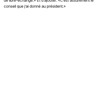
de libre-échange.» Et d’ajouter: «C’est assurément le
conseil que j’ai donné au président.»