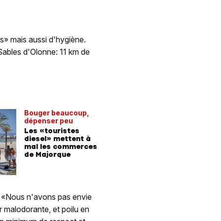
is» mais aussi d'hygiène.
Sables d'Olonne: 11 km de
Bouger beaucoup,
dépenser peu
Les «touristes
diesel» mettent à
mal les commerces
de Majorque
: «Nous n'avons pas envie
r malodorante, et poilu en