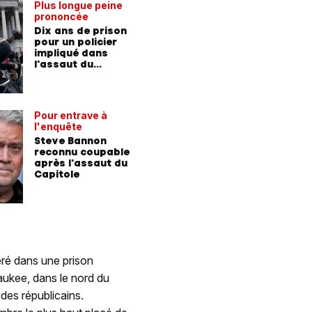
Plus longue peine
Assaut d
prononcée
Un témo
Dix ans de prison
explosif
pour un policier
Trump s
impliqué dans
ses part
l'assaut du
étaient 
Capitole
Pour entrave à
Donald 
l'enquête
responsa
Steve Bannon
L'assaut
reconnu coupable
Capitole 
après l'assaut du
d'une «t
Capitole
coup d'É
céré dans une prison
aukee, dans le nord du
 des républicains.