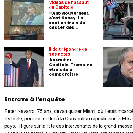
Vidéos de l'assaut
du Capitole
«Allo gouverneur,
c'est Nancy. Ils
sont en train de
casser des
fenêtres»
Il doit répondre de
ses actes
Assaut du
Capitole: Trump va
être cité à
comparaître
Entrave à l'enquête
Peter Navarro, 75 ans, devait quitter Miami, où il était incar
fédérale, pour se rendre à la Convention républicaine à Milw
pays. Il figure sur la liste des intervenants de la grand-messe