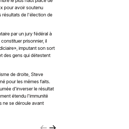
bre le plus haut placé de
ux pour avoir soutenu
résultats de l'élection de
aire par un jury fédéral à
onstituer prisonnier, il
iciaire», imputant son sort
t des gens qui détestent
isme de droite, Steve
né pour les mêmes faits.
umée d'inverser le résultat
mment étendu l'immunité
ès ne se déroule avant