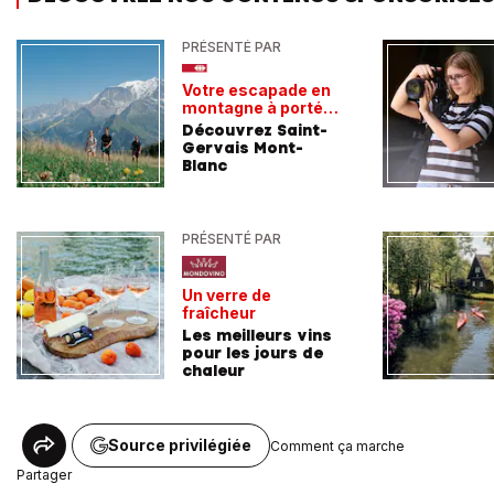
PRÉSENTÉ PAR
Votre escapade en
montagne à portée
de train
Découvrez Saint-
Gervais Mont-
Blanc
PRÉSENTÉ PAR
Un verre de
fraîcheur
Les meilleurs vins
pour les jours de
chaleur
Source privilégiée
Comment ça marche
Partager