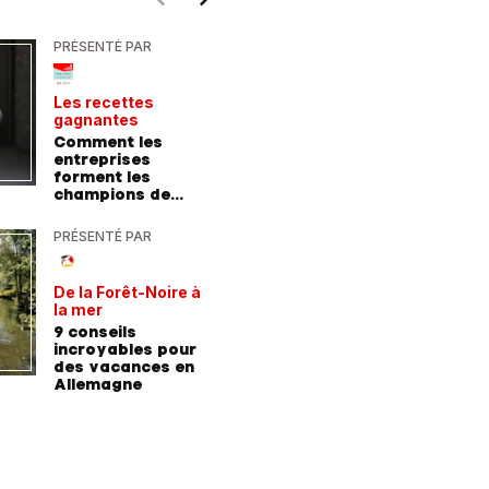
PRÉSENTÉ PAR
PRÉSENTÉ
Les recettes
Le point 
gagnantes
expert
Comment les
Peut-on 
entreprises
randonn
forment les
baskets
champions de
demain
PRÉSENTÉ PAR
PRÉSENTÉ
De la Forêt-Noire à
Vivre plu
la mer
sainemen
qu'avale
9 conseils
Comment
médicam
incroyables pour
coaching
des vacances en
contre l
Allemagne
l'hyperte
diabète