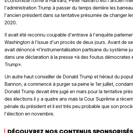
Economiste formé à Harvard, Peter Navarro est l'ancien mem
l'administration Trump à passer du temps derrière les barrea
l'ancien président dans sa tentative présumée de changer les 
2020.
Il avait été reconnu coupable d'entrave à l'enquête parlement
Washington à l'issue d'un procès de deux jours. Avant de se c
avait dénoncé «l'instrumentalisation partisane du système jud
dans une déclaration à la presse «à des foutus démocrates e
Trump».
Un autre haut conseiller de Donald Trump et héraut du popul
Bannon, a commencé à purger sa peine le 1er juillet, condam
Donald Trump devait être jugé en mars pour la tentative prés
des élections il y a quatre ans mais la Cour Suprême a réce
pénale du président et il est très peu probable que son proc
l'élection en novembre.
DÉCOUVREZ NOS CONTENUS SPONSORISÉS