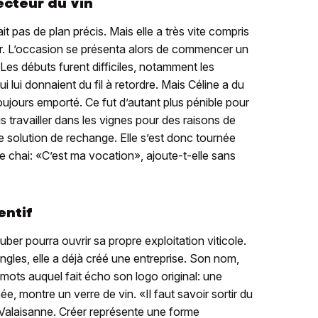
ecteur du vin
it pas de plan précis. Mais elle a très vite compris
 air. L’occasion se présenta alors de commencer un
es débuts furent difficiles, notamment les
 lui donnaient du fil à retordre. Mais Céline a du
a toujours emporté. Ce fut d’autant plus pénible pour
us travailler dans les vignes pour des raisons de
ne solution de rechange. Elle s’est donc tournée
e chai: «C’est ma vocation», ajoute-t-elle sans
entif
er pourra ouvrir sa propre exploitation viticole.
gles, elle a déjà créé une entreprise. Son nom,
mots auquel fait écho son logo original: une
ée, montre un verre de vin. «Il faut savoir sortir du
-Valaisanne. Créer représente une forme