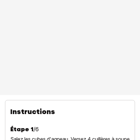
Instructions
Étape
1
/
6
Salez les cubes d'agneau. Versez 4 cuillères à soupe