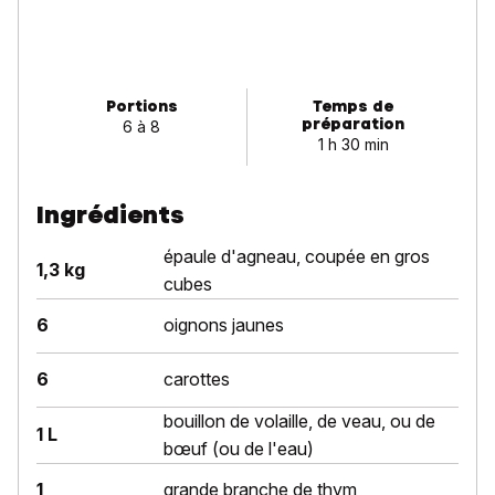
Portions
Temps de
préparation
6 à 8
1 h 30 min
Ingrédients
épaule d'agneau, coupée en gros
1,3 kg
cubes
6
oignons jaunes
6
carottes
bouillon de volaille, de veau, ou de
1 L
bœuf (ou de l'eau)
1
grande branche de thym