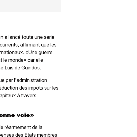
in a lancé toute une série
urrents, affirmant que les
ernationaux. «Une guerre
t le monde» car elle
gne Luis de Guindos.
ue par l'administration
éduction des impôts sur les
capitaux à travers
bonne voie»
 de réarmement de la
penses des Etats membres