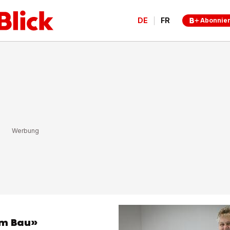
DE
FR
Abonnie
dem Bau»