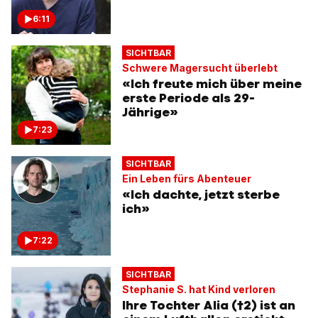
6:11
SICHTBAR
Schwere Magersucht überlebt
«Ich freute mich über meine
erste Periode als 29-
Jährige»
7:23
SICHTBAR
Ein Leben fürs Abenteuer
«Ich dachte, jetzt sterbe
ich»
7:22
SICHTBAR
Stephanie S. hat Kind verloren
Ihre Tochter Alia (†2) ist an