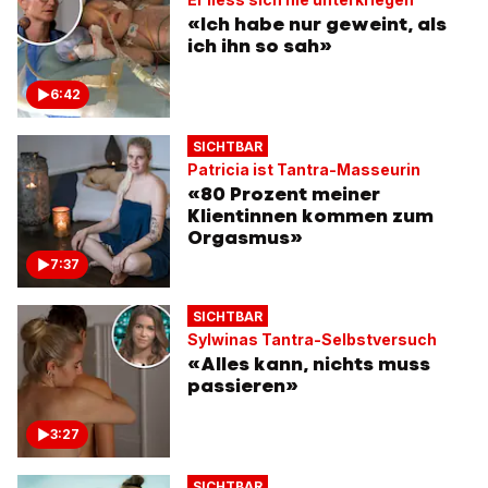
«Ich habe nur geweint, als
ich ihn so sah»
6:42
SICHTBAR
Patricia ist Tantra-Masseurin
«80 Prozent meiner
Klientinnen kommen zum
Orgasmus»
7:37
SICHTBAR
Sylwinas Tantra-Selbstversuch
«Alles kann, nichts muss
passieren»
3:27
SICHTBAR