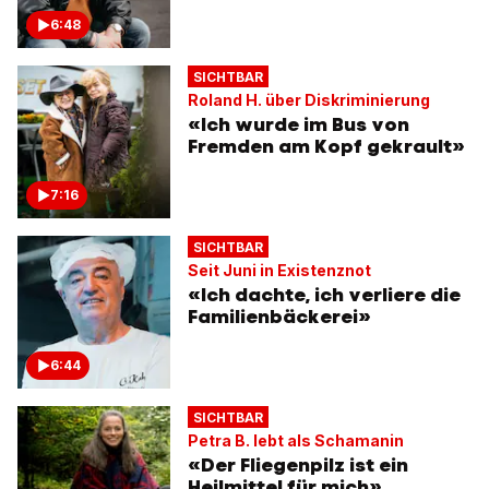
6:48
SICHTBAR
Roland H. über Diskriminierung
«Ich wurde im Bus von
Fremden am Kopf gekrault»
7:16
SICHTBAR
Seit Juni in Existenznot
«Ich dachte, ich verliere die
Familienbäckerei»
6:44
SICHTBAR
Petra B. lebt als Schamanin
«Der Fliegenpilz ist ein
Heilmittel für mich»