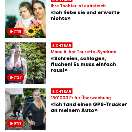
Ihre Tochter ist autistisch
«Ich liebe sie und erwarte
nichts»
7:18
SICHTBAR
Manu A. hat Tourette-Syndrom
«Schreien, schlagen,
fluchen! Es muss einfach
raus!»
7:27
SICHTBAR
130'000 Fr für Überwachung
«Ich fand einen GPS-Tracker
an meinem Auto»
6:51