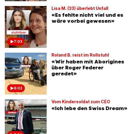
Lisa M. (33) überlebt Unfall
«Es fehlte nicht viel und es
wäre vorbei gewesen»
7:03
Roland B. reist im Rollstuhl
«Wir haben mit Aborigines
über Roger Federer
geredet»
6:02
Vom Kindersoldat zum CEO
«Ich lebe den Swiss Dream»