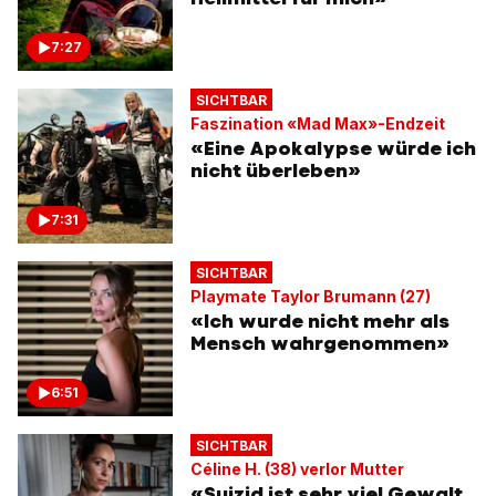
7:27
SICHTBAR
Faszination «Mad Max»-Endzeit
«Eine Apokalypse würde ich
nicht überleben»
7:31
SICHTBAR
Playmate Taylor Brumann (27)
«Ich wurde nicht mehr als
Mensch wahrgenommen»
6:51
SICHTBAR
Céline H. (38) verlor Mutter
«Suizid ist sehr viel Gewalt