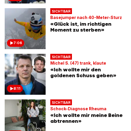
SICHTBAR
Basejumper nach 40-Meter-Sturz
«Glück ist, im richtigen
Moment zu sterben»
7:06
SICHTBAR
Michel S. (47) trank, klaute
«Ich wollte mir den
goldenen Schuss geben»
8:11
SICHTBAR
Schock-Diagnose Rheuma
«Ich wollte mir meine Beine
abtrennen»