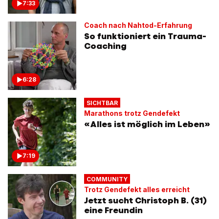
7:33
Coach nach Nahtod-Erfahrung
So funktioniert ein Trauma-
Coaching
6:28
SICHTBAR
Marathons trotz Gendefekt
«Alles ist möglich im Leben»
7:19
COMMUNITY
Trotz Gendefekt alles erreicht
Jetzt sucht Christoph B. (31)
eine Freundin