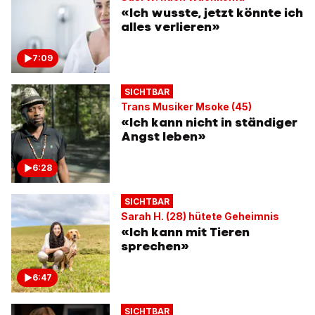
«Ich wusste, jetzt könnte ich
alles verlieren»
7:09
SICHTBAR
Trans Musiker Msoke (45)
«Ich kann nicht in ständiger
Angst leben»
6:28
SICHTBAR
Sarah H. (28) hütete Geheimnis
«Ich kann mit Tieren
sprechen»
6:47
SICHTBAR