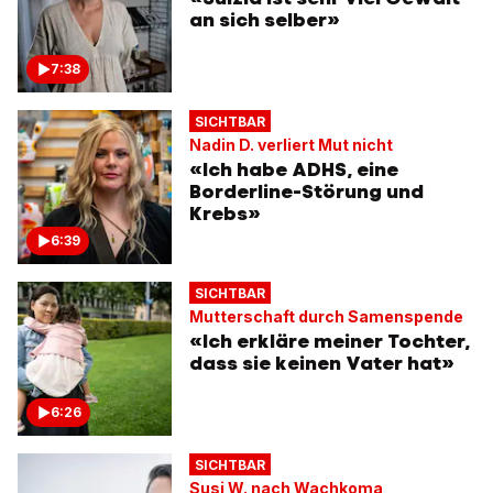
an sich selber»
7:38
SICHTBAR
Nadin D. verliert Mut nicht
«Ich habe ADHS, eine
Borderline-Störung und
Krebs»
6:39
SICHTBAR
Mutterschaft durch Samenspende
«Ich erkläre meiner Tochter,
dass sie keinen Vater hat»
6:26
SICHTBAR
Susi W. nach Wachkoma