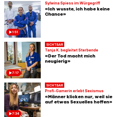
Sylwina Spiess im Würgegriff
«Ich wusste, ich habe keine
Chance»
1:51
SICHTBAR
Tanja K. begleitet Sterbende
«Der Tod macht mich
neugierig»
7:17
SICHTBAR
Profi-Gamerin erlebt Sexismus
«Männer klicken nur, weil sie
auf etwas Sexuelles hoffen»
7:34