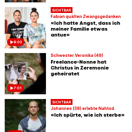
SICHTBAR
Fabian quälten Zwangsgedanken
«Ich hatte Angst, dass ich
meiner Familie etwas
antue»
8:03
Schwester Veronika (49)
Freelance-Nonne hat
Christus in Zeremonie
geheiratet
7:01
SICHTBAR
Johannes (38) erlebte Nahtod
«Ich spürte, wie ich sterbe»