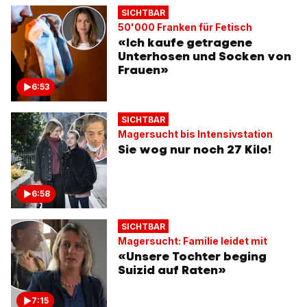
SICHTBAR
50'000 Franken für Fetisch
«Ich kaufe getragene
Unterhosen und Socken von
Frauen»
6:53
SICHTBAR
Magersucht bis Intensivstation
Sie wog nur noch 27 Kilo!
6:58
SICHTBAR
Magersucht: Familie leidet mit
«Unsere Tochter beging
Suizid auf Raten»
7:15