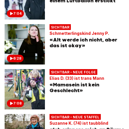
einem Luftballon erstickt
7:04
SICHTBAR
Schmetterlingskind Jenny P.
«Alt werde ich nicht, aber
das ist okay»
6:28
SICHTBAR – NEUE FOLGE
Elias D. (33) ist trans Mann
«Mamasein ist kein
Geschlecht»
7:08
SICHTBAR – NEUE STAFFEL
Suzanne K. (74) ist taubblind