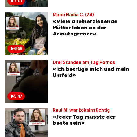
7:01
Mami Nadia C. (24)
«Viele alleinerziehende
Mütter leben an der
Armutsgrenze»
6:56
Drei Stunden am Tag Pornos
«Ich betrüge mich und mein
Umfeld»
5:47
Raul M. war kokainsüchtig
«Jeder Tag musste der
beste sein»