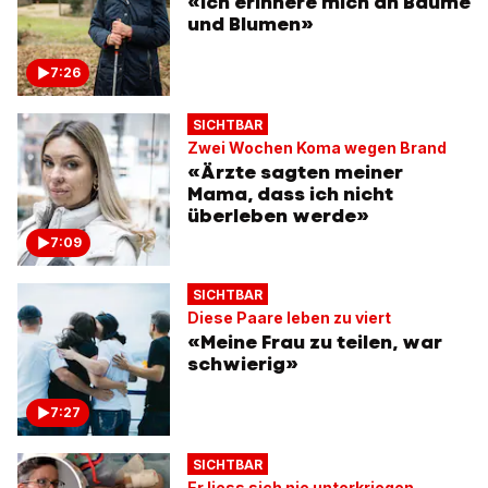
«Ich erinnere mich an Bäume
und Blumen»
7:26
SICHTBAR
Zwei Wochen Koma wegen Brand
«Ärzte sagten meiner
Mama, dass ich nicht
überleben werde»
7:09
SICHTBAR
Diese Paare leben zu viert
«Meine Frau zu teilen, war
schwierig»
7:27
SICHTBAR
Er liess sich nie unterkriegen