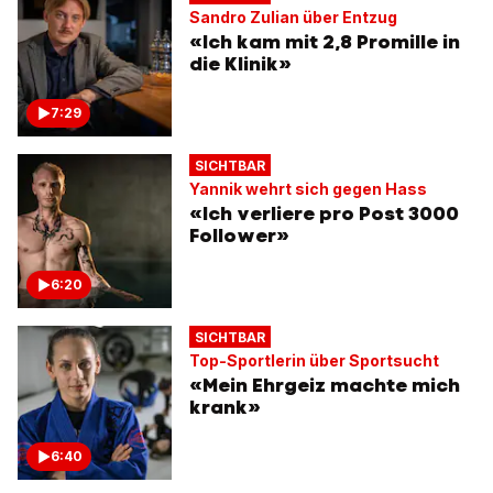
Sandro Zulian über Entzug
«Ich kam mit 2,8 Promille in
die Klinik»
7:29
SICHTBAR
Yannik wehrt sich gegen Hass
«Ich verliere pro Post 3000
Follower»
6:20
SICHTBAR
Top-Sportlerin über Sportsucht
«Mein Ehrgeiz machte mich
krank»
6:40