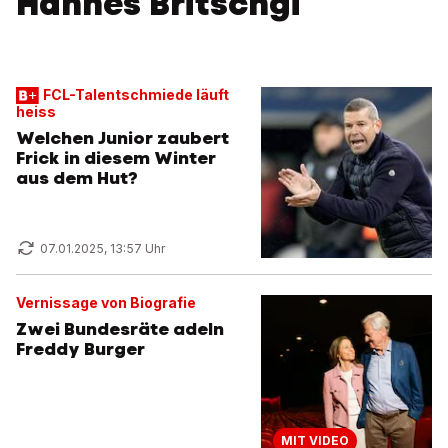
Hannes Britschgi
FCL-Talentschmiede läuft
heiss
Welchen Junior zaubert
Frick in diesem Winter
aus dem Hut?
07.01.2025, 13:57 Uhr
Vernissage von Biografie
Zwei Bundesräte adeln
Freddy Burger
MIT VIDEO