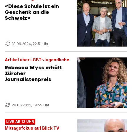
«Diese Schule ist ein
Geschenk an die
Schweiz»
18.09.2024, 22:51 Uhr
Artikel über LGBT-Jugendliche
Rebecca Wyss erhält
Zürcher
Journalistenpreis
28.06.2022, 19:59 Uhr
LIVE AB 12 UHR
Mittagsfokus auf Blick TV