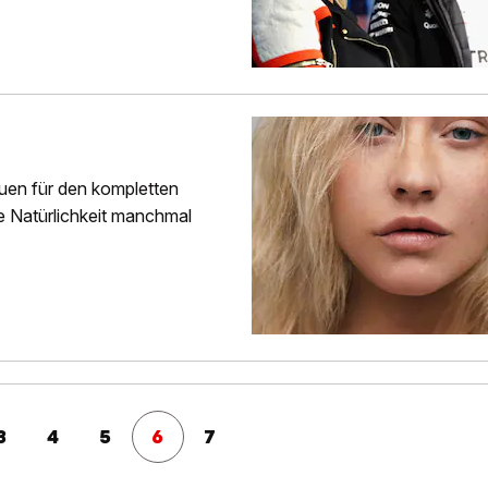
auen für den kompletten
 Natürlichkeit manchmal
3
4
5
6
7