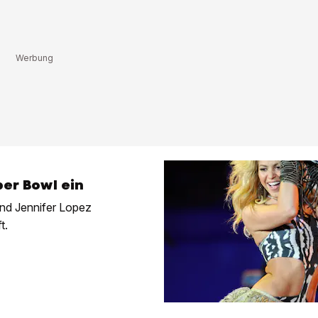
er Bowl ein
nd Jennifer Lopez
t.