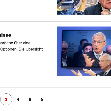
uisse
espräche über eine
Optionen. Die Übersicht.
3
4
5
6