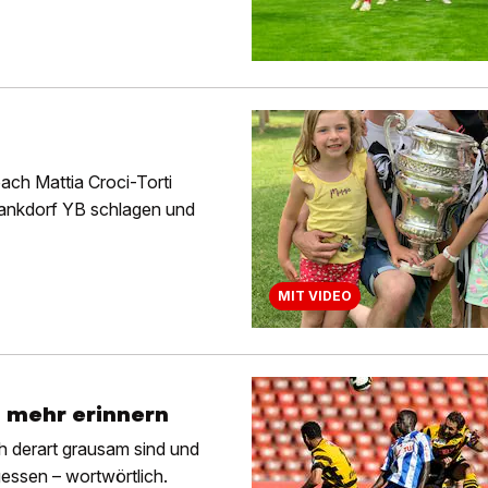
ach Mattia Croci-Torti
Wankdorf YB schlagen und
MIT VIDEO
d mehr erinnern
ch derart grausam sind und
gessen – wortwörtlich.