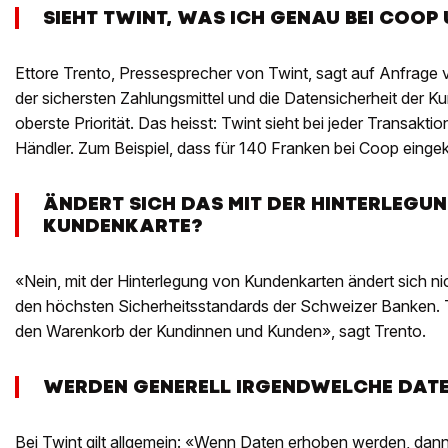
SIEHT TWINT, WAS ICH GENAU BEI COOP
Ettore Trento, Pressesprecher von Twint, sagt auf Anfrage vo
der sichersten Zahlungsmittel und die Datensicherheit der 
oberste Priorität. Das heisst: Twint sieht bei jeder Transakt
Händler. Zum Beispiel, dass für 140 Franken bei Coop einge
ÄNDERT SICH DAS MIT DER HINTERLEGU
KUNDENKARTE?
«Nein, mit der Hinterlegung von Kundenkarten ändert sich nic
den höchsten Sicherheitsstandards der Schweizer Banken. Tw
den Warenkorb der Kundinnen und Kunden», sagt Trento.
WERDEN GENERELL IRGENDWELCHE DAT
Bei Twint gilt allgemein: «Wenn Daten erhoben werden, dann