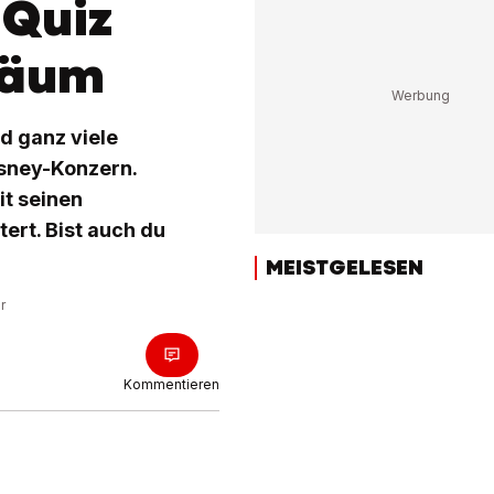
-Quiz
läum
 ganz viele
isney-Konzern.
it seinen
ert. Bist auch du
MEISTGELESEN
r
Kommentieren