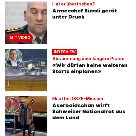
Hat er übertrieben?
Armeechef Süssli gerät
unter Druck
MIT VIDEO
INTERVIEW
Abstimmung über längere Pisten
«Wir dürfen keine weiteren
Starts einplanen»
Eklat bei OSZE-Mission
Aserbaidschan wirft
Schweizer Nationalrat aus
dem Land