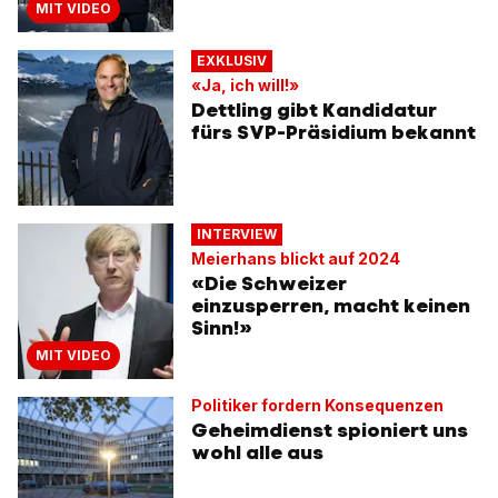
MIT VIDEO
EXKLUSIV
«Ja, ich will!»
Dettling gibt Kandidatur
fürs SVP-Präsidium bekannt
INTERVIEW
Meierhans blickt auf 2024
«Die Schweizer
einzusperren, macht keinen
Sinn!»
MIT VIDEO
Politiker fordern Konsequenzen
Geheimdienst spioniert uns
wohl alle aus