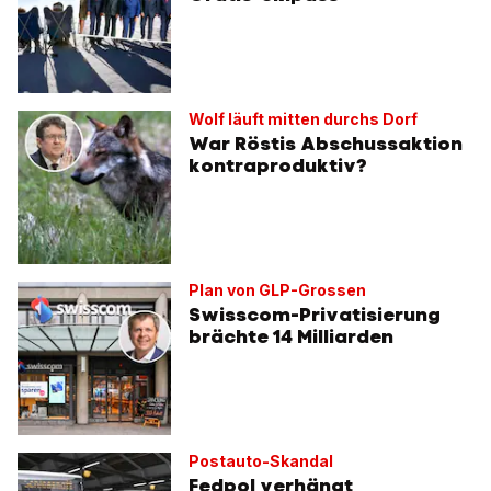
Wolf läuft mitten durchs Dorf
War Röstis Abschussaktion
kontraproduktiv?
Plan von GLP-Grossen
Swisscom-Privatisierung
brächte 14 Milliarden
Postauto-Skandal
Fedpol verhängt