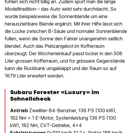
fühlen sich nicht billig an. Zudem spürt man die lange
Modelltradition – das Auto wirkt sehr durchdacht. So
wurde beispielsweise die Sonnenblende um eine
herausziehbare Blende ergänzt. Mit ihrer Hilfe lässt sich
die Lücke zwischen B-Säule und normaler Sonnenblende
füllen, wenn die Sonne den Fahrer unangenehm seitlich
blendet. Auch das Platzangebot im Kofferraum
überzeugt: Der Wocheneinkauf passt locker in den 508
Liter grossen Kofferraum, und für grössere Gegenstände
kann die Rückbank umgeklappt und der Raum so auf
1679 Liter erweitert werden.
Subaru Forester «Luxury» im
Schnellcheck
Antrieb
Zweiliter-B4-Benziner, 136 PS (100 kW),
182 Nm + 1 E-Motor, Systemleistung 136 PS (100
kW), 182 Nm, CVT-Getriebe, 4x4
Fahrleistungen
0–100 km/h 12,2 s, Spitze 188 km/h