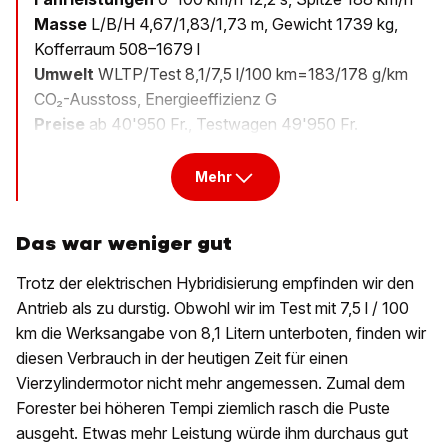
Masse
L/B/H 4,67/1,83/1,73 m, Gewicht 1739 kg,
Kofferraum 508–1679 l
Umwelt
WLTP/Test 8,1/7,5 l/100 km=183/178 g/km
CO₂-Ausstoss, Energieeffizienz G
Preise
ab 40'950 Fr., Testwagen 49'950 Fr.
Mehr
Das war weniger gut
Trotz der elektrischen Hybridisierung empfinden wir den
Antrieb als zu durstig. Obwohl wir im Test mit 7,5 l / 100
km die Werksangabe von 8,1 Litern unterboten, finden wir
diesen Verbrauch in der heutigen Zeit für einen
Vierzylindermotor nicht mehr angemessen. Zumal dem
Forester bei höheren Tempi ziemlich rasch die Puste
ausgeht. Etwas mehr Leistung würde ihm durchaus gut