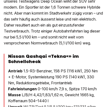
unseres Testwagens Deep Ocean wirkt der SUV sehr
modern. Ein Sportler ist der 1,6 Tonnen schwere Hybride
nicht. Aber man kommt im Stadtverkehr zügig voran – und
das sehr häufig auch äusserst leise und rein elektrisch.
Daher resultiert auch ein als gut einzustufender
Testverbrauch. Trotz einiger Autobahnfahrten lag dieser
nur bei 5,5 l/100 km – und somit nicht weit vom
versprochenen Normverbrauch (5,1 l/100 km) weg.
Nissan Qashqai «Tekna+» im
Schnellcheck
Antrieb
1.5-R3-Benziner, 158 PS (116 kW), 250 Nm
+ E-Motor, Systemleistung 190 PS (140 kW), 330
Nm, Reduktionsgetriebe, Frontantrieb
Fahrleistungen
0-100 km/h 7,9 s, Spitze 170 km/h
Masse
L/B/H 4,42/1,83/1,62 m, Gewicht 1665 kg,
Kofferraum 504–1440 l
Umwelt
WLTP/Test 5,1/5,5 l/100 km=121/131 g/km