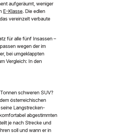
nment aufgeräumt, weniger
en
E-Klasse
. Die edlen
das vereinzelt verbaute
tz für alle fünf Insassen –
m passen wegen der im
er, bei umgeklappten
um Vergleich: In den
2,8 Tonnen schweren SUV?
 dem österreichischen
s seine Langstrecken-
 unkomfortabel abgestimmten
eilt je nach Strecke und
hren soll und wann er in