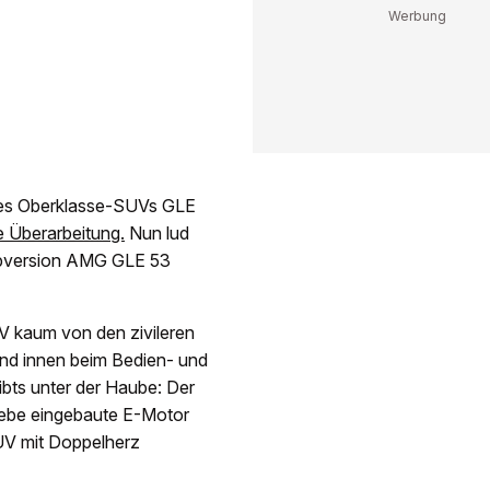
 des Oberklasse-SUVs GLE
e Überarbeitung.
Nun lud
Topversion AMG GLE 53
UV kaum von den zivileren
und innen beim Bedien- und
bts unter der Haube: Der
iebe eingebaute E-Motor
UV mit Doppelherz