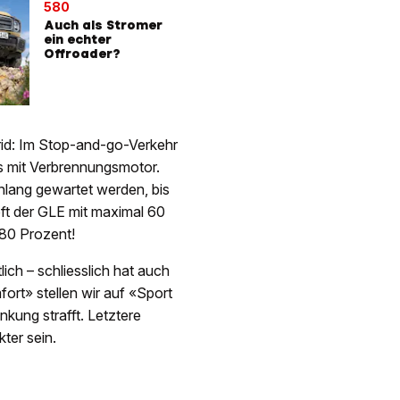
580
Auch als Stromer
ein echter
Offroader?
brid: Im Stop-and-go-Verkehr
ls mit Verbrennungsmotor.
nlang gewartet werden, bis
pft der GLE mit maximal 60
 80 Prozent!
ch – schliesslich hat auch
rt» stellen wir auf «Sport
kung strafft. Letztere
ter sein.