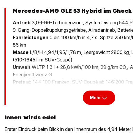
Mercedes-AMG GLE 53 Hybrid im Check
Antrieb
3,0-l-R6-Turbobenziner, Systemleistung 544 
9-Gang-Doppelkupplungsgetriebe, Allradantrieb, Batteri
Fahrleistungen
0 bis 100 km/h in 4,7 s, Spitze 250 km/
86 km
Masse
L/B/H 4,94/1,95/1,78 m, Leergewicht 2800 kg, 
(510-1645 l im SUV-Coupé)
Umwelt
WLTP 1,3 l + 28,8 kWh/100 km, 29 g/km CO₂-Au
Energieeffizienz G
Preis
ab 144'100 Franken, SUV-Coupé ab 146'200 Fra
Mehr
Innen wirds edel
Erster Eindruck beim Blick in den Innenraum des 4,94 Mete