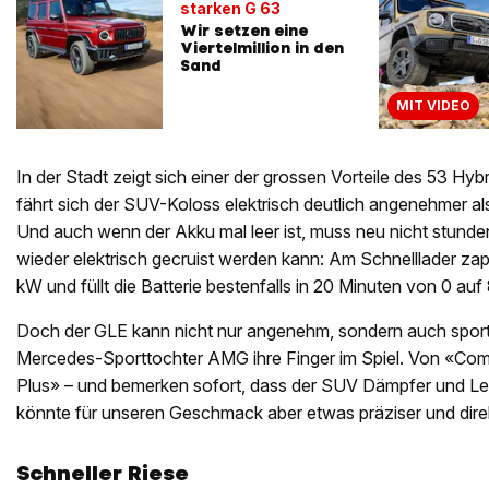
starken G 63
Wir setzen eine
Viertelmillion in den
Sand
MIT VIDEO
In der Stadt zeigt sich einer der grossen Vorteile des 53 Hy
fährt sich der SUV-Koloss elektrisch deutlich angenehmer a
Und auch wenn der Akku mal leer ist, muss neu nicht stunde
wieder elektrisch gecruist werden kann: Am Schnelllader za
kW und füllt die Batterie bestenfalls in 20 Minuten von 0 auf
Doch der GLE kann nicht nur angenehm, sondern auch sportli
Mercedes-Sporttochter AMG ihre Finger im Spiel. Von «Comfo
Plus» – und bemerken sofort, dass der SUV Dämpfer und Len
könnte für unseren Geschmack aber etwas präziser und direk
Schneller Riese