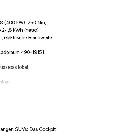
PS (400 kW), 750 Nm,
e 24,8 kWh (netto)
h, elektrische Reichweite
Laderaum 490-1915 l
sstoss lokal,
nken
r langen SUVs: Das Cockpit