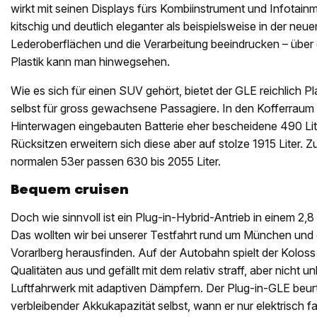
wirkt mit seinen Displays fürs Kombiinstrument und Infotai
kitschig und deutlich eleganter als beispielsweise in der neu
Lederoberflächen und die Verarbeitung beeindrucken – über 
Plastik kann man hinwegsehen.
Wie es sich für einen SUV gehört, bietet der GLE reichlich Pla
selbst für gross gewachsene Passagiere. In den Kofferrau
Hinterwagen eingebauten Batterie eher bescheidene 490 Lit
Rücksitzen erweitern sich diese aber auf stolze 1915 Liter. Z
normalen 53er passen 630 bis 2055 Liter.
Bequem cruisen
Doch wie sinnvoll ist ein Plug-in-Hybrid-Antrieb in einem 
Das wollten wir bei unserer Testfahrt rund um München und
Vorarlberg herausfinden. Auf der Autobahn spielt der Kolos
Qualitäten aus und gefällt mit dem relativ straff, aber nicht
Luftfahrwerk mit adaptiven Dämpfern. Der Plug-in-GLE beurt
verbleibender Akkukapazität selbst, wann er nur elektrisch fa