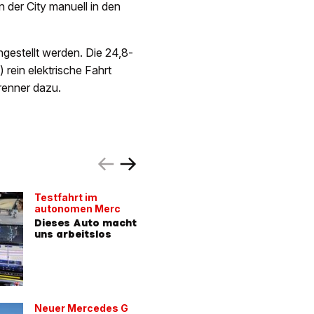
 der City manuell in den
gestellt werden. Die 24,8-
rein elektrische Fahrt
brenner dazu.
Testfahrt im
Weltprem
autonomen Merc
Elektro-
Dieses Auto macht
Mercedes
uns arbeitslos
deutsch
Cybertr
Neuer Mercedes G