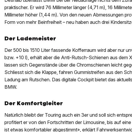
Deshalb überlässt BMW bei der Neuauflage nichts dem Zufa
praktischer. Er wird 76 Millimeter länger (4,71 m), 16 Millimete
Millimeter höher (1,44 m). Von den neuen Abmessungen profit
Form von mehr Beinfreiheit – neu haben auch drei Kindersit
Der Lademeister
Der 500 bis 1510 Liter fassende Kofferraum wird aber nur u
bzw. +10 l), erhält aber die Anti-Rutsch-Schienen aus dem 
lassen sich Gegenstände über die Chromschienen leicht geg
Schliesst sich die Klappe, fahren Gummistreifen aus den Sch
Ladung am Rutschen. Das digitale Cockpit bietet das aktuel
BMW.
Der Komfortgleiter
Natürlich bleibt der Touring auch ein 3er und soll sich entsp
profitiert er von den Fortschritten der Limousine, bis auf 
ist etwas komfortabler abgestimmt», erklärt Fahrwerksentwic