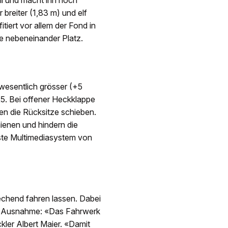
ll und macht ihn noch
r breiter (1,83 m) und elf
iert vor allem der Fond in
ze nebeneinander Platz.
nwesentlich grösser (+5
X5. Bei offener Heckklappe
en die Rücksitze schieben.
ienen und hindern die
lste Multimediasystem von
rechend fahren lassen. Dabei
eine Ausnahme: «Das Fahrwerk
kler Albert Maier. «Damit