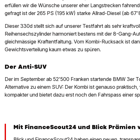
erfüllen wir die Wünsche unserer eher Langstrecken fahre
gefragt ist der 265 PS (195 kW) starke Allrad-Diesel (ab 67'
Dieser 330d stellt sich auf unserer Testfahrt als sehr kraftvol
Reihensechszylinder harmoniert bestens mit der 8-Gang-Aut
gleichmässige Kraftentfaltung. Vom Kombi-Rucksack ist dan
Gewichtsverteilung kaum etwas zu spüren.
Der Anti-SUV
Der im September ab 52'500 Franken startende BMW 3er Tour
Alternative zu einem SUV: Der Kombi ist genauso praktisch,
kompakter und bietet dazu erst noch den Fahrspass einer sp
Mit FinanceScout24 und Blick Prämien 
Blick und FinanceScout24 haben einen neuen, transpar