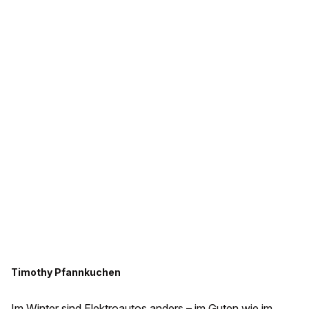
Timothy Pfannkuchen
Im Winter sind Elektroautos anders – im Guten wie im