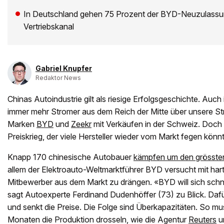
In Deutschland gehen 75 Prozent der BYD-Neuzulassu
Vertriebskanal
Gabriel Knupfer
Redaktor News
Chinas Autoindustrie gilt als riesige Erfolgsgeschichte. Auc
immer mehr Stromer aus dem Reich der Mitte über unsere Stra
Marken
BYD
und
Zeekr
mit Verkäufen in der Schweiz. Doch i
Preiskrieg, der viele Hersteller wieder vom Markt fegen könnt
Knapp 170 chinesische Autobauer
kämpfen um den grössten
allem der Elektroauto-Weltmarktführer BYD versucht mit har
Mitbewerber aus dem Markt zu drängen. «BYD will sich schn
sagt Autoexperte Ferdinand Dudenhöffer (73) zu Blick. Dafü
und senkt die Preise. Die Folge sind Überkapazitäten. So mu
Monaten die Produktion drosseln, wie die Agentur
Reuters
un