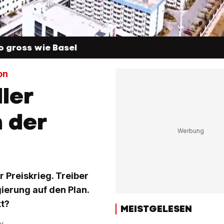
o gross wie Basel
on
ler
n der
r Preiskrieg. Treiber
gierung auf den Plan.
kt?
MEISTGELESEN
hr