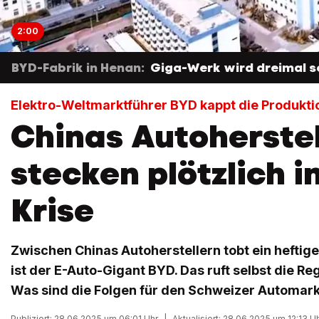
2:00
BYD-Fabrik in Henan:
Giga-Werk wird dreimal s
Elektro-Weltmarktführer BYD kappt die Produkti
Chinas Autoherstel
stecken plötzlich i
Krise
Zwischen Chinas Autoherstellern tobt ein heftige
ist der E-Auto-Gigant BYD. Das ruft selbst die Re
Was sind die Folgen für den Schweizer Automar
Publiziert: 28.06.2025 um 06:01 Uhr
|
Aktualisiert: 28.06.2025 um 12:13 U