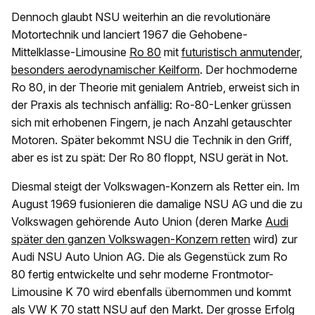
Dennoch glaubt NSU weiterhin an die revolutionäre
Motortechnik und lanciert 1967 die Gehobene-
Mittelklasse-Limousine
Ro 80
mit
futuristisch anmutender,
besonders aerodynamischer Keilform
. Der hochmoderne
Ro 80, in der Theorie mit genialem Antrieb, erweist sich in
der Praxis als technisch anfällig: Ro-80-Lenker grüssen
sich mit erhobenen Fingern, je nach Anzahl getauschter
Motoren. Später bekommt NSU die Technik in den Griff,
aber es ist zu spät: Der Ro 80 floppt, NSU gerät in Not.
Diesmal steigt der Volkswagen-Konzern als Retter ein. Im
August 1969 fusionieren die damalige NSU AG und die zu
Volkswagen gehörende Auto Union (deren Marke
Audi
später den ganzen Volkswagen-Konzern retten
wird) zur
Audi NSU Auto Union AG. Die als Gegenstück zum Ro
80 fertig entwickelte und sehr moderne Frontmotor-
Limousine K 70 wird ebenfalls übernommen und kommt
als VW K 70 statt NSU auf den Markt. Der grosse Erfolg