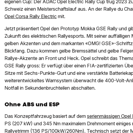
eigenen Cup: Der ADAC Opel Electric Rally Cup trug 2023 zu
Schweiz einen Meisterschaftslauf aus. An der Rallye du Chab
Opel Corsa Rally Electric
mit.
Jetzt präsentiert Opel den Prototyp Mokka GSE Rally und gib
Zukunft des elektrischen Rallyesports. Mit seiner auffälligen
gelben Akzenten und dem markanten «OMG! GSE»-Schriftzug 
Blickfang. Dazu kommen gelbe Bremssättel und gelbe Felgen
Rallye-Akzente an Front und Heck. Opel schreibt das Them
GSE Rally gross: Er verfügt über einen FIA-zertifizierten Über
Sitze mit Sechs-Punkte-Gurt und eine verstärkte Batteriekap
weiterentwickeltes Warnsystem überwacht die 400-Volt-Anl
Notfall in Sekundenbruchteilen abschalten.
Ohne ABS und ESP
Das Konzeptfahrzeug basiert auf dem
serienmässigen Opel
PS (207 kW) und 345 Nm maximalem Drehmoment einiges me
Rallyetrimm (136 PS/100kW/260Nm). Technisch setzt der 