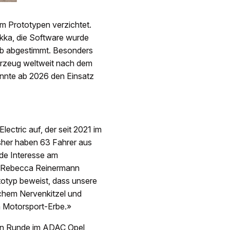
m Prototypen verzichtet.
okka, die Software wurde
rb abgestimmt. Besonders
hrzeug weltweit nach dem
önnte ab 2026 den Einsatz
ectric auf, der seit 2021 im
isher haben 63 Fahrer aus
de Interesse am
in Rebecca Reinermann
ototyp beweist, dass unsere
schem Nervenkitzel und
 Motorsport-Erbe.»
en Runde im ADAC Opel