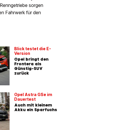
s Renngetriebe sorgen
en Fahrwerk für den
Blick testet die E-
Version
Opel bringt den
Frontera als
Günstig-SUV
zurück
Opel Astra GSe im
Dauertest
Auch mit kleinem
Akku ein Sparfuchs