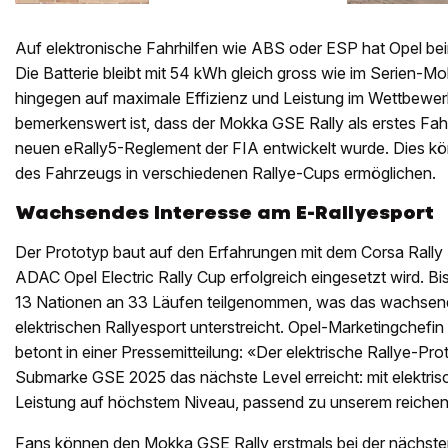
Auf elektronische Fahrhilfen wie ABS oder ESP hat Opel bei
Die Batterie bleibt mit 54 kWh gleich gross wie im Serien-M
hingegen auf maximale Effizienz und Leistung im Wettbewe
bemerkenswert ist, dass der Mokka GSE Rally als erstes Fa
neuen eRally5-Reglement der FIA entwickelt wurde. Dies k
des Fahrzeugs in verschiedenen Rallye-Cups ermöglichen.
Wachsendes Interesse am E-Rallyesport
Der Prototyp baut auf den Erfahrungen mit dem Corsa Rally El
ADAC Opel Electric Rally Cup erfolgreich eingesetzt wird. B
13 Nationen an 33 Läufen teilgenommen, was das wachsen
elektrischen Rallyesport unterstreicht. Opel-Marketingchef
betont in einer Pressemitteilung: «Der elektrische Rallye-Pr
Submarke GSE 2025 das nächste Level erreicht: mit elektri
Leistung auf höchstem Niveau, passend zu unserem reichen
Fans können den Mokka GSE Rally erstmals bei der nächst