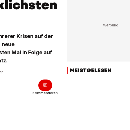
klichsten
t
hrerer Krisen auf der
r neue
sten Mal in Folge auf
tz.
MEISTGELESEN
hr
Kommentieren