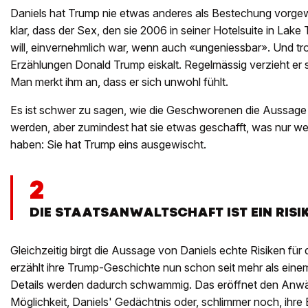
Daniels hat Trump nie etwas anderes als Bestechung vorgewo
klar, dass der Sex, den sie 2006 in seiner Hotelsuite in Lak
will, einvernehmlich war, wenn auch «ungeniessbar». Und tr
Erzählungen Donald Trump eiskalt. Regelmässig verzieht er se
Man merkt ihm an, dass er sich unwohl fühlt.
Es ist schwer zu sagen, wie die Geschworenen die Aussage 
werden, aber zumindest hat sie etwas geschafft, was nur w
haben: Sie hat Trump eins ausgewischt.
2
DIE STAATSANWALTSCHAFT IST EIN RIS
Gleichzeitig birgt die Aussage von Daniels echte Risiken für 
erzählt ihre Trump-Geschichte nun schon seit mehr als ein
Details werden dadurch schwammig. Das eröffnet den Anwä
Möglichkeit, Daniels' Gedächtnis oder, schlimmer noch, ihre Eh