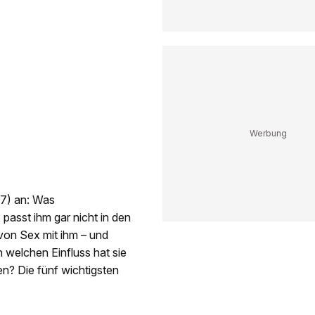
77) an: Was
 passt ihm gar nicht in den
von Sex mit ihm – und
 welchen Einfluss hat sie
en? Die fünf wichtigsten