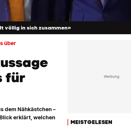
llt völlig in sich zusammen»
s über
Aussage
 für
aus dem Nähkästchen –
lick erklärt, welchen
MEISTGELESEN