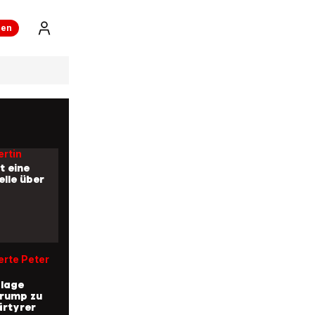
ren
reude pur
ns machen
r Trump
rtin
zt eine
lle über
rte Peter
klage
Trump zu
ärtyrer