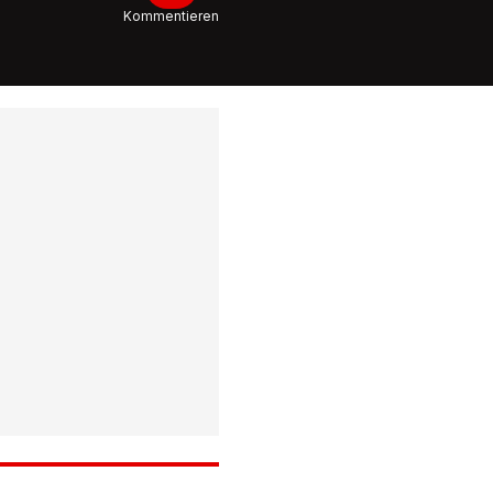
Kommentieren
1:27
Er will P
werden
Hier ver
Trump s
Kandida
1:51