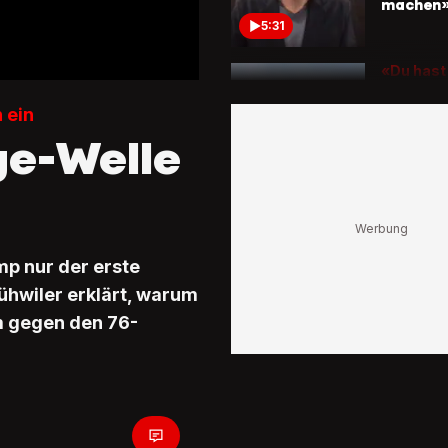
machen
5:31
«Du hast
verloren
DeSanti
 ein
trollen 
age-Welle
einem B
1:01
USA-Kenn
ein
«Er hat 
mp nur der erste
dass er 
Gegner
ühwiler erklärt, warum
mobilisi
um gegen den 76-
5:05
Begrüss
mit Fäus
Das war
Trumps b
Auftritt