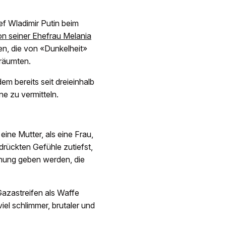
f Wladimir Putin beim
on seiner Ehefrau Melania
zen, die von «Dunkelheit»
träumten.
m bereits seit dreieinhalb
e zu vermitteln.
eine Mutter, als eine Frau,
drückten Gefühle zutiefst,
fnung geben werden, die
azastreifen als Waffe
iel schlimmer, brutaler und