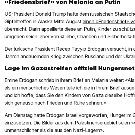
«Friedensbrief» von Melania an Putin
US-Präsident Donald Trump hatte dem russischen Staatsche
Gipfeltreffen in Alaska Mitte August
einen «Friedensbrief» v
überreicht
. Darin appellierte diese an Putin, Kinder zu schüt
umgeben seien, aber von «Liebe, Chancen und Sicherheit» 
Der türkische Präsident Recep Tayyip Erdogan versucht, in de
Jahren andauernden Krieg zwischen Russland und der Ukrain
Lage im Gazastreifen offiziell Hungersnot
Emine Erdogan schrieb in ihrem Brief an Melania weiter: «Als 
als ein menschliches Wesen teile ich die in Ihrem Brief ausge
und ich hoffe, dass Sie den Kindern von Gaza dieselbe Hof
sich genauso nach Frieden und Ruhe sehnen.»
Am Dienstag hatte Erdogan Israel vorgeworfen, Hunger im G
einzusetzen. Die Bilder aus dem Palästinensergebiet seien «v
unmenschlicher als die aus den Nazi-Lagern».