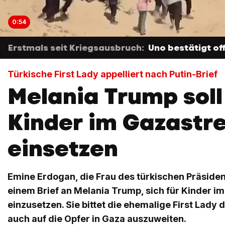
0:54
Erstmals seit Kriegsausbruch:
Uno bestätigt of
Türkische First Lady appelliert nach Putin-Brief
Melania Trump soll 
Kinder im Gazastre
einsetzen
Emine Erdogan, die Frau des türkischen Präsident
einem Brief an Melania Trump, sich für Kinder i
einzusetzen. Sie bittet die ehemalige First Lady 
auch auf die Opfer in Gaza auszuweiten.