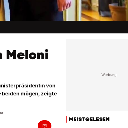
n Meloni
inisterpräsidentin von
ie beiden mögen, zeigte
hr
MEISTGELESEN