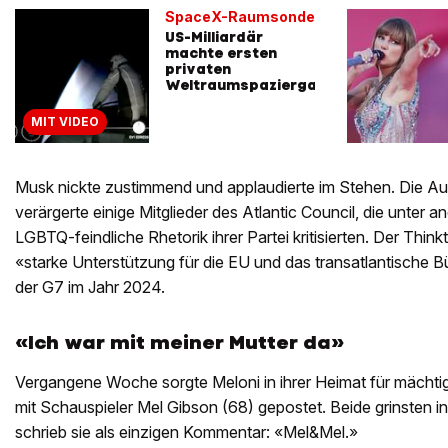
SpaceX-Raumsonde
US-Milliardär
machte ersten
privaten
Weltraumspaziergang
MIT VIDEO
Musk nickte zustimmend und applaudierte im Stehen. Die Au
verärgerte einige Mitglieder des Atlantic Council, die unter 
LGBTQ-feindliche Rhetorik ihrer Partei kritisierten. Der Thin
«starke Unterstützung für die EU und das transatlantische B
der G7 im Jahr 2024.
«Ich war mit meiner Mutter da»
Vergangene Woche sorgte Meloni in ihrer Heimat für mächtig W
mit Schauspieler Mel Gibson (68) gepostet. Beide grinsten i
schrieb sie als einzigen Kommentar: «Mel&Mel.»