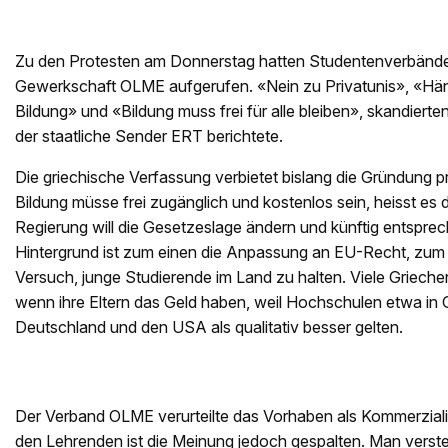
Zu den Protesten am Donnerstag hatten Studentenverbände
Gewerkschaft OLME aufgerufen. «Nein zu Privatunis», «Hä
Bildung» und «Bildung muss frei für alle bleiben», skandiert
der staatliche Sender ERT berichtete.
Die griechische Verfassung verbietet bislang die Gründung p
Bildung müsse frei zugänglich und kostenlos sein, heisst es 
Regierung will die Gesetzeslage ändern und künftig entspr
Hintergrund ist zum einen die Anpassung an EU-Recht, zum
Versuch, junge Studierende im Land zu halten. Viele Grieche
wenn ihre Eltern das Geld haben, weil Hochschulen etwa in 
Deutschland und den USA als qualitativ besser gelten.
Der Verband OLME verurteilte das Vorhaben als Kommerzialis
den Lehrenden ist die Meinung jedoch gespalten. Man verstehe