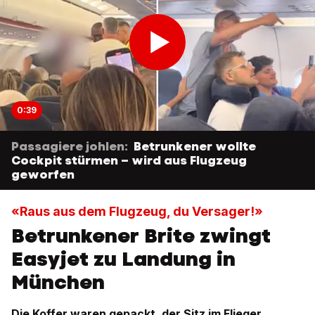
0:39
Passagiere johlen:
Betrunkener wollte
Cockpit stürmen – wird aus Flugzeug
geworfen
«Raus aus dem Flugzeug, du Versager!»
Betrunkener Brite zwingt
Easyjet zu Landung in
München
Die Koffer waren gepackt, der Sitz im Flieger