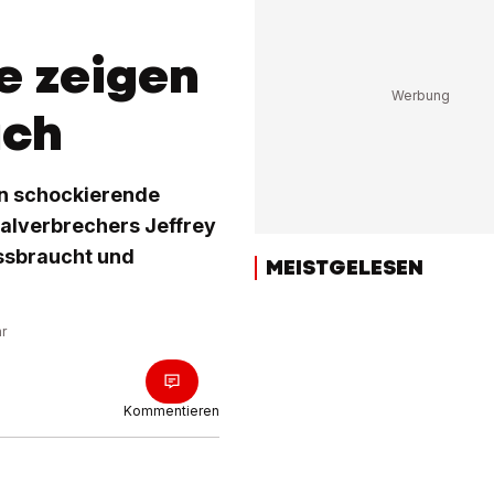
e zeigen
uch
en schockierende
ualverbrechers Jeffrey
issbraucht und
MEISTGELESEN
hr
Kommentieren