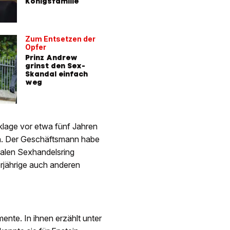
Königsfamilie
Zum Entsetzen der
Opfer
Prinz Andrew
grinst den Sex-
Skandal einfach
weg
klage vor etwa fünf Jahren
n. Der Geschäftsmann habe
galen Sexhandelsring
erjährige auch anderen
nte. In ihnen erzählt unter