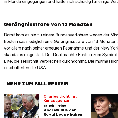
in Florida eingegangen und hatte sich schuldig für einige Ve
Gefängnisstrafe von 13 Monaten
Damit kam es nie zu einem Bundesverfahren wegen der Mis
Epstein sass lediglich eine Gefängnisstrafe von 13 Monaten
vor allem nach seiner erneuten Festnahme und der New Yor
skandalös eingestuft. Der Deal machte Epstein zum Symbol e
Elite, die selbst mit Verbrechen durchkommt. Die mutmassli
erschütterten die USA.
MEHR ZUM FALL EPSTEIN
Charles droht mit
Konsequenzen
Er will Prinz
Andrew aus der
Royal Lodge haben