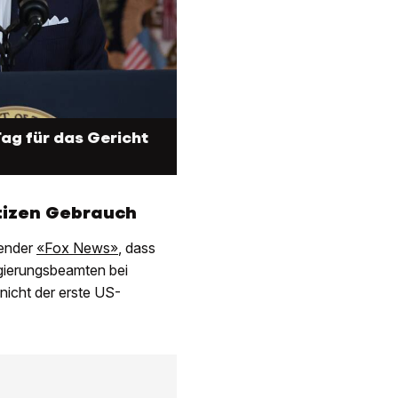
Tag für das Gericht
izen Gebrauch
Sender
«Fox News»
, dass
egierungsbeamten bei
nicht der erste US-