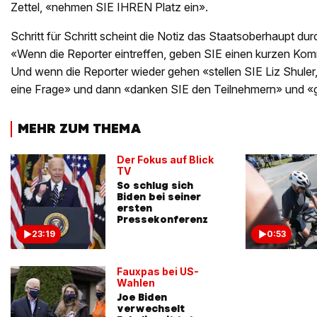
Zettel, «nehmen SIE IHREN Platz ein».
Schritt für Schritt scheint die Notiz das Staatsoberhaupt du
«Wenn die Reporter eintreffen, geben SIE einen kurzen Kom
Und wenn die Reporter wieder gehen «stellen SIE Liz Shuler
eine Frage» und dann «danken SIE den Teilnehmern» und «
MEHR ZUM THEMA
Der Fokus auf Blick
TV
So schlug sich
Biden bei seiner
ersten
Pressekonferenz
23:19
0:53
Fauxpas bei US-
Wahlen
Joe Biden
verwechselt